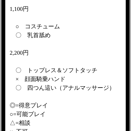
1,100円
○ コスチューム
〇 乳首舐め
2,200円
〇 トップレス＆ソフトタッチ
× 顔面騎乗ハンド
〇 四つん這い（アナルマッサージ）
◎=得意プレイ
○=可能プレイ
△=相談