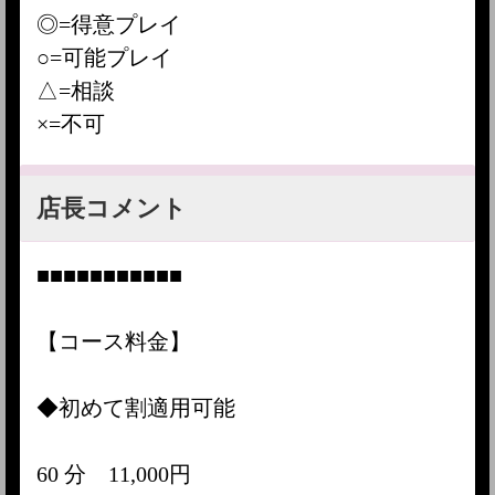
◎=得意プレイ
○=可能プレイ
△=相談
×=不可
店長コメント
■■■■■■■■■■■
【コース料金】
◆初めて割適用可能
60 分 11,000円